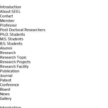
Introduction
About SEEL
Contact
Member
Professor
Post Doctoral Researchers
Ph.D. Students
M.S. Students
B.S. Students
Alumni
Research
Research Topic
Research Projects
Research Facility
Publication
Journal
Patent
Conference
Board
News
Gallery
Introduction