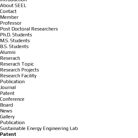
About SEEL
Contact
Member
Professor
Post Doctoral Researchers
Ph.D. Students
M.S. Students
B.S. Students
Alumni
Reserach
Reserach Topic
Research Projects
Research Facility
Publication
Journal
Patent
Conference
Board
News
Gallery
Publication
Sustainable Energy Engineering Lab
Patent